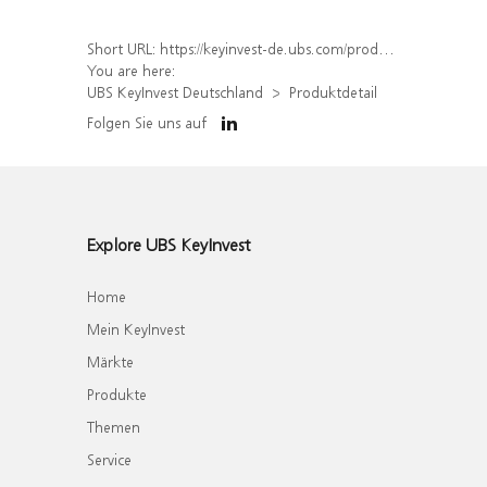
Short URL:
https://keyinvest-de.ubs.com/produkt/detail/index/isin/DE000WA6NVU5
You are here:
UBS KeyInvest Deutschland
Produktdetail
Folgen Sie uns auf
Explore UBS KeyInvest
Home
Mein KeyInvest
Märkte
Produkte
Themen
Service