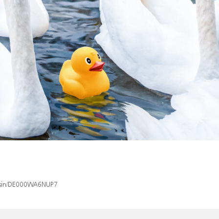
x/isin/DE000WA6NUP7