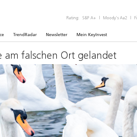
Rating:
S&P A+
|
Moody’s Aa2
|
F
ice
TrendRadar
Newsletter
Mein KeyInvest
e am falschen Ort gelandet