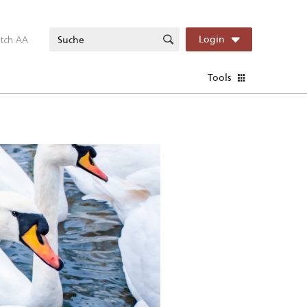
itch AA
Login
Tools