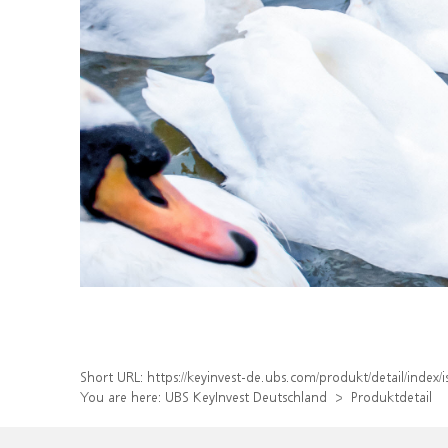
Short URL:
https://keyinvest-de.ubs.com/produkt/detail/inde
You are here:
UBS KeyInvest Deutschland
Produktdetail