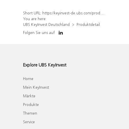
Short URL:
https://keyinvest-de.ubs.com/produkt/detail/index/isin/DE000WA6NT88
You are here:
UBS KeyInvest Deutschland
Produktdetail
Folgen Sie uns auf
Explore UBS KeyInvest
Home
Mein KeyInvest
Märkte
Produkte
Themen
Service