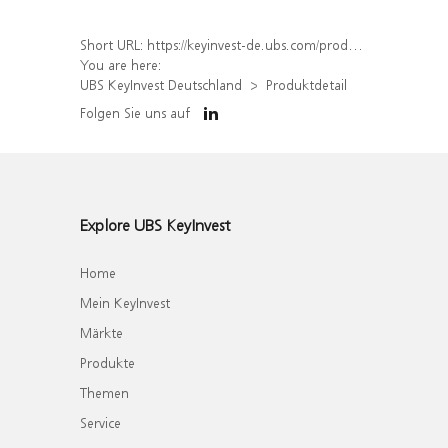
Short URL:
https://keyinvest-de.ubs.com/produkt/detail/index/isin/DE000WA6NR49
You are here:
UBS KeyInvest Deutschland
Produktdetail
Folgen Sie uns auf
Explore UBS KeyInvest
Home
Mein KeyInvest
Märkte
Produkte
Themen
Service