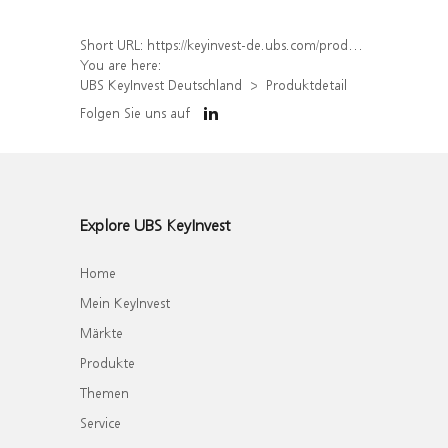
Short URL:
https://keyinvest-de.ubs.com/produkt/detail/index/isin/DE000WA6NMM1
You are here:
UBS KeyInvest Deutschland
Produktdetail
Folgen Sie uns auf
Explore UBS KeyInvest
Home
Mein KeyInvest
Märkte
Produkte
Themen
Service