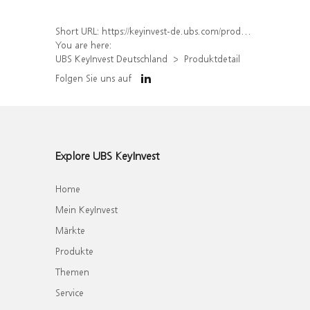
Short URL:
https://keyinvest-de.ubs.com/produkt/detail/index/isin/DE000WA6NJW6
You are here:
UBS KeyInvest Deutschland
Produktdetail
Folgen Sie uns auf
Explore UBS KeyInvest
Home
Mein KeyInvest
Märkte
Produkte
Themen
Service