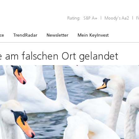
Rating:
S&P A+
|
Moody’s Aa2
|
F
ice
TrendRadar
Newsletter
Mein KeyInvest
e am falschen Ort gelandet