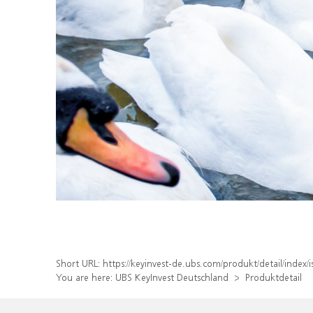
Short URL:
https://keyinvest-de.ubs.com/produkt/detail/inde
You are here:
UBS KeyInvest Deutschland
Produktdetail