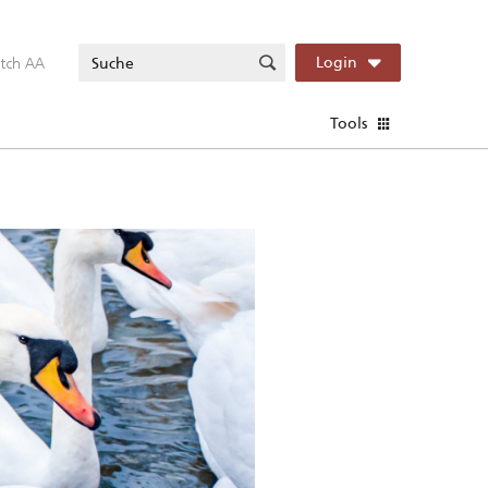
itch AA
Login
Tools