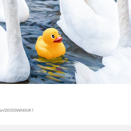
x/isin/DE000WA6NJK1