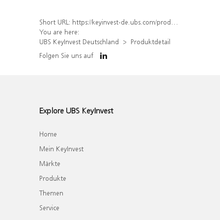
Short URL:
https://keyinvest-de.ubs.com/produkt/detail/index/isin/DE000WA6NHW0
You are here:
UBS KeyInvest Deutschland
Produktdetail
Folgen Sie uns auf
Explore UBS KeyInvest
Home
Mein KeyInvest
Märkte
Produkte
Themen
Service