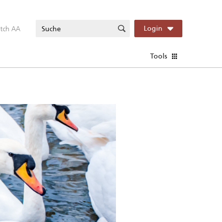
itch AA
Login
Tools