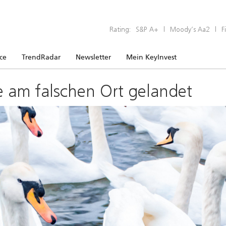
Rating:
S&P A+
|
Moody’s Aa2
|
F
ice
TrendRadar
Newsletter
Mein KeyInvest
e am falschen Ort gelandet