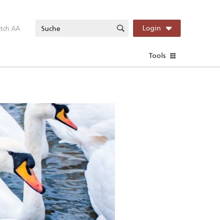
itch AA
Login
Tools