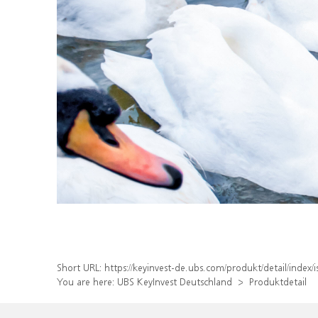
Short URL:
https://keyinvest-de.ubs.com/produkt/detail/inde
You are here:
UBS KeyInvest Deutschland
Produktdetail