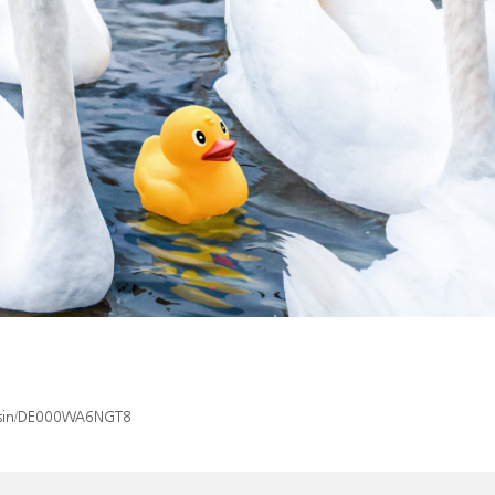
x/isin/DE000WA6NGT8