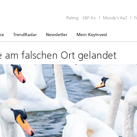
Rating:
S&P A+
|
Moody’s Aa2
|
F
ice
TrendRadar
Newsletter
Mein KeyInvest
e am falschen Ort gelandet