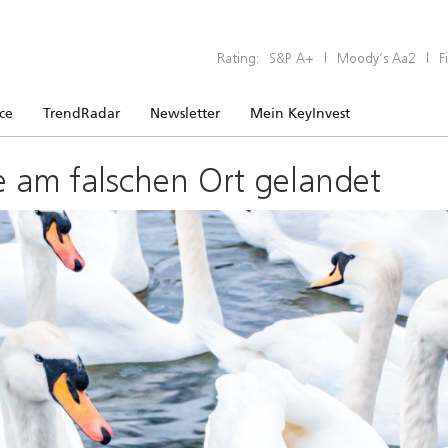
Rating:
S&P A+
|
Moody’s Aa2
|
F
ice
TrendRadar
Newsletter
Mein KeyInvest
e am falschen Ort gelandet