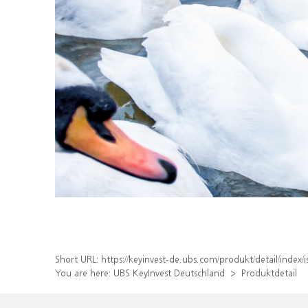
Short URL:
https://keyinvest-de.ubs.com/produkt/detail/inde
You are here:
UBS KeyInvest Deutschland
Produktdetail