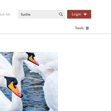
itch AA
Login
Tools