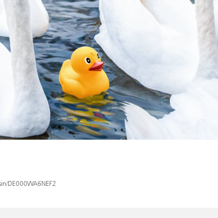
x/isin/DE000WA6NEF2