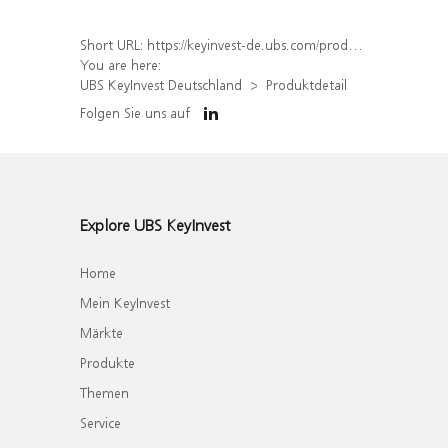
Short URL:
https://keyinvest-de.ubs.com/produkt/detail/index/isin/DE000WA6NAX3
You are here:
UBS KeyInvest Deutschland
Produktdetail
Folgen Sie uns auf
Explore UBS KeyInvest
Home
Mein KeyInvest
Märkte
Produkte
Themen
Service