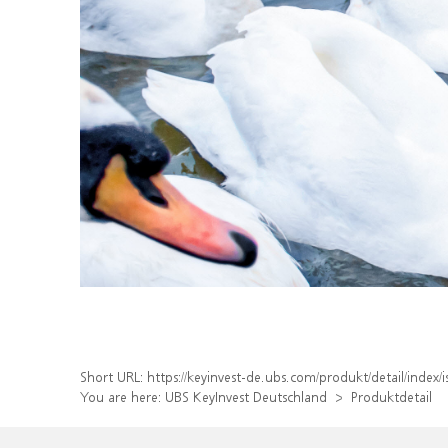
Short URL:
https://keyinvest-de.ubs.com/produkt/detail/inde
You are here:
UBS KeyInvest Deutschland
Produktdetail