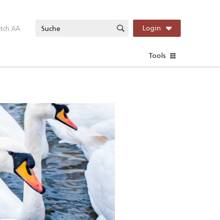
itch AA
Login
Tools