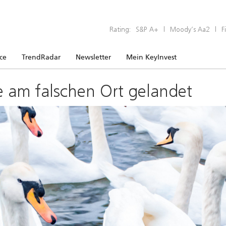
Rating:
S&P A+
|
Moody’s Aa2
|
F
ice
TrendRadar
Newsletter
Mein KeyInvest
e am falschen Ort gelandet