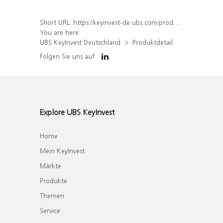
Short URL:
https://keyinvest-de.ubs.com/produkt/detail/index/isin/DE000WA6N8F9
You are here:
UBS KeyInvest Deutschland
Produktdetail
Folgen Sie uns auf
Explore UBS KeyInvest
Home
Mein KeyInvest
Märkte
Produkte
Themen
Service