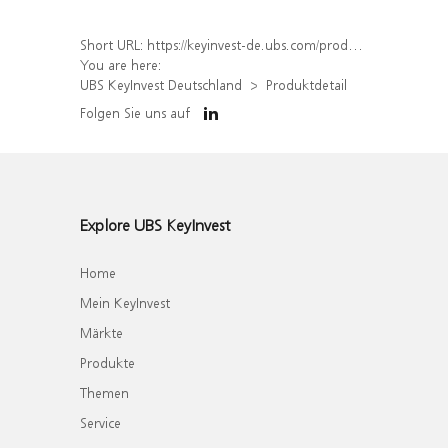
Short URL:
https://keyinvest-de.ubs.com/produkt/detail/index/isin/DE000WA6N5T6
You are here:
UBS KeyInvest Deutschland
Produktdetail
Folgen Sie uns auf
Explore UBS KeyInvest
Home
Mein KeyInvest
Märkte
Produkte
Themen
Service