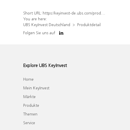
Short URL:
https://keyinvest-de.ubs.com/produkt/detail/index/isin/DE000WA6N5G3
You are here:
UBS KeyInvest Deutschland
Produktdetail
Folgen Sie uns auf
Explore UBS KeyInvest
Home
Mein KeyInvest
Märkte
Produkte
Themen
Service