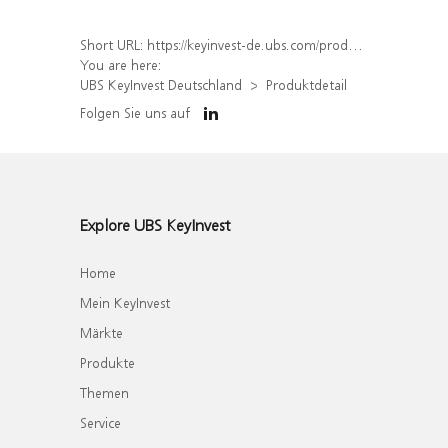
Short URL:
https://keyinvest-de.ubs.com/produkt/detail/index/isin/DE000WA6N3V7
You are here:
UBS KeyInvest Deutschland
Produktdetail
Folgen Sie uns auf
Explore UBS KeyInvest
Home
Mein KeyInvest
Märkte
Produkte
Themen
Service