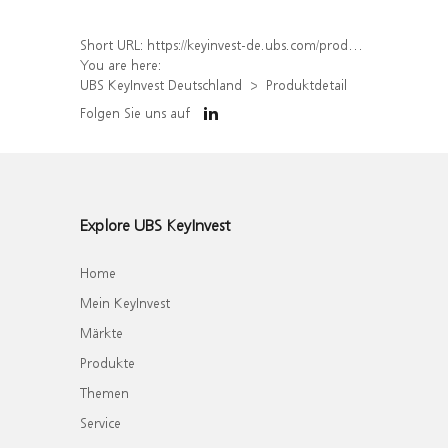
Short URL:
https://keyinvest-de.ubs.com/produkt/detail/index/isin/DE000WA6N3S3
You are here:
UBS KeyInvest Deutschland
Produktdetail
Folgen Sie uns auf
Explore UBS KeyInvest
Home
Mein KeyInvest
Märkte
Produkte
Themen
Service