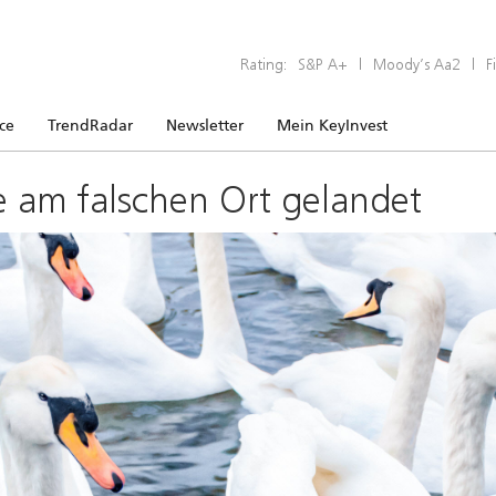
Rating:
S&P A+
|
Moody’s Aa2
|
F
ice
TrendRadar
Newsletter
Mein KeyInvest
e am falschen Ort gelandet