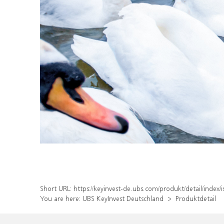
Short URL:
https://keyinvest-de.ubs.com/produkt/detail/inde
You are here:
UBS KeyInvest Deutschland
Produktdetail