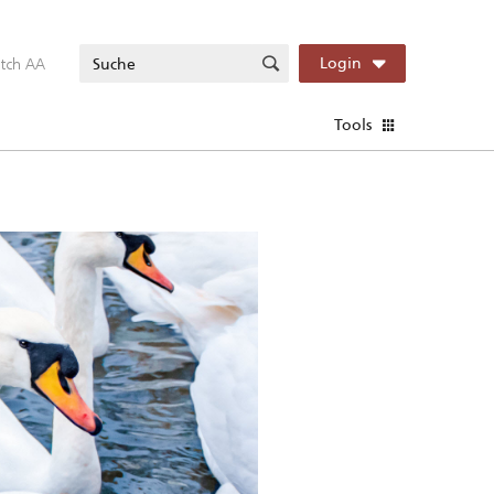
itch AA
Login
Tools