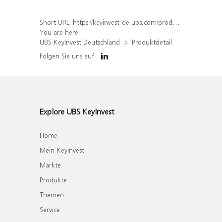
Short URL:
https://keyinvest-de.ubs.com/produkt/detail/index/isin/DE000WA6N110
You are here:
UBS KeyInvest Deutschland
Produktdetail
Folgen Sie uns auf
Explore UBS KeyInvest
Home
Mein KeyInvest
Märkte
Produkte
Themen
Service