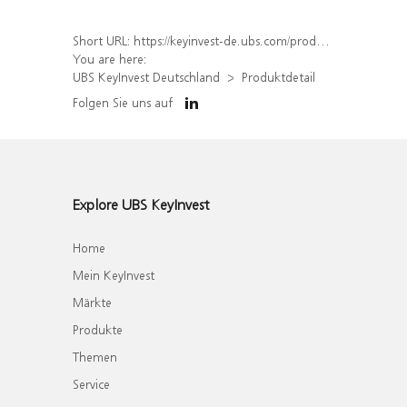
Short URL:
https://keyinvest-de.ubs.com/produkt/detail/index/isin/DE000WA6N086
You are here:
UBS KeyInvest Deutschland
Produktdetail
Folgen Sie uns auf
Explore UBS KeyInvest
Home
Mein KeyInvest
Märkte
Produkte
Themen
Service