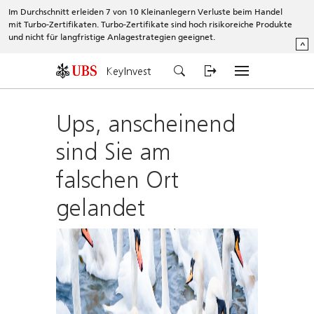
Im Durchschnitt erleiden 7 von 10 Kleinanlegern Verluste beim Handel
mit Turbo-Zertifikaten. Turbo-Zertifikate sind hoch risikoreiche Produkte
und nicht für langfristige Anlagestrategien geeignet.
^
KeyInvest
Ups, anscheinend
sind Sie am
falschen Ort
gelandet