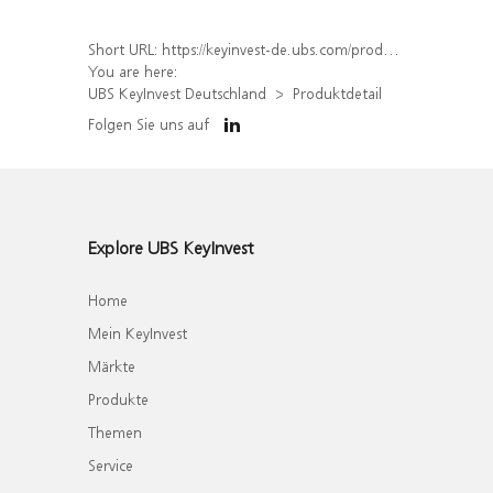
Short URL:
https://keyinvest-de.ubs.com/produkt/detail/index/isin/DE000WA6MU45
You are here:
UBS KeyInvest Deutschland
Produktdetail
Folgen Sie uns auf
Explore UBS KeyInvest
Home
Mein KeyInvest
Märkte
Produkte
Themen
Service