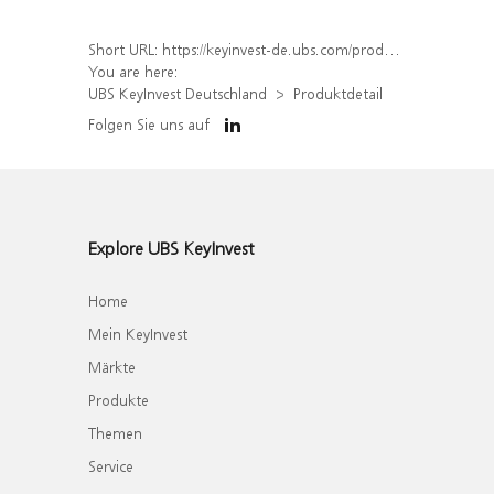
Short URL:
https://keyinvest-de.ubs.com/produkt/detail/index/isin/DE000WA6MR99
You are here:
UBS KeyInvest Deutschland
Produktdetail
Folgen Sie uns auf
Explore UBS KeyInvest
Home
Mein KeyInvest
Märkte
Produkte
Themen
Service