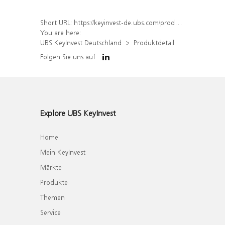
Short URL:
https://keyinvest-de.ubs.com/produkt/detail/index/isin/DE000WA6MNX8
You are here:
UBS KeyInvest Deutschland
Produktdetail
Folgen Sie uns auf
Explore UBS KeyInvest
Home
Mein KeyInvest
Märkte
Produkte
Themen
Service