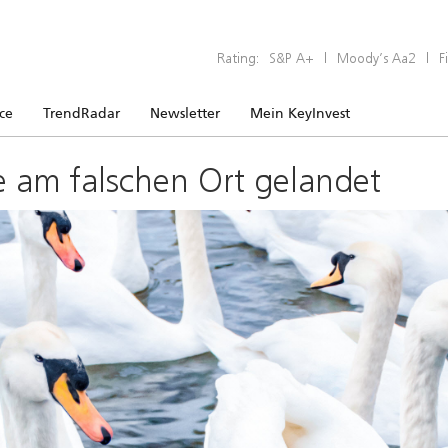
Rating:
S&P A+
|
Moody’s Aa2
|
F
ice
TrendRadar
Newsletter
Mein KeyInvest
e am falschen Ort gelandet