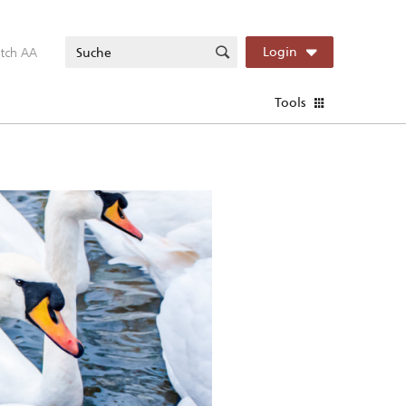
itch AA
Login
Tools