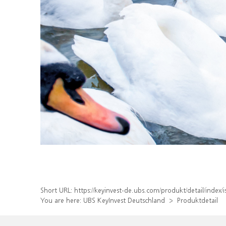
Short URL:
https://keyinvest-de.ubs.com/produkt/detail/inde
You are here:
UBS KeyInvest Deutschland
Produktdetail