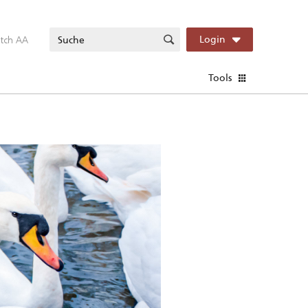
itch AA
Login
Tools