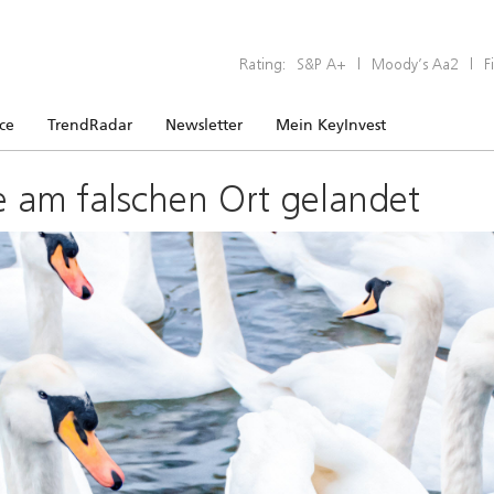
Rating:
S&P A+
|
Moody’s Aa2
|
F
ice
TrendRadar
Newsletter
Mein KeyInvest
e am falschen Ort gelandet