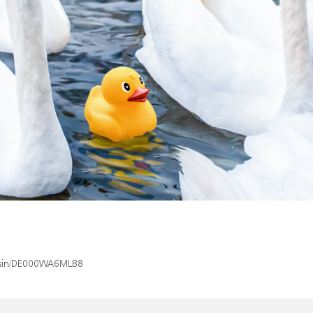
x/isin/DE000WA6MLB8