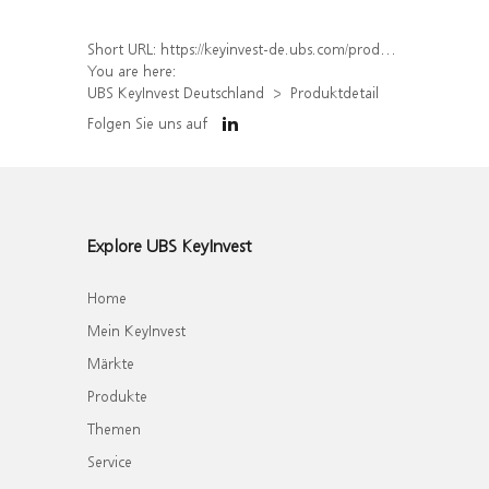
Short URL:
https://keyinvest-de.ubs.com/produkt/detail/index/isin/DE000WA6M0Y8
You are here:
UBS KeyInvest Deutschland
Produktdetail
Folgen Sie uns auf
Explore UBS KeyInvest
Home
Mein KeyInvest
Märkte
Produkte
Themen
Service