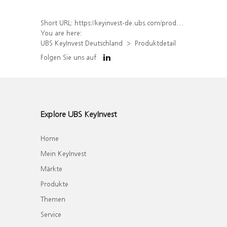
Short URL:
https://keyinvest-de.ubs.com/produkt/detail/index/isin/DE000WA6M088
You are here:
UBS KeyInvest Deutschland
Produktdetail
Folgen Sie uns auf
Explore UBS KeyInvest
Home
Mein KeyInvest
Märkte
Produkte
Themen
Service