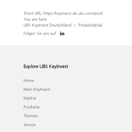
Short URL:
https://keyinvest-de.ubs.com/produkt/detail/index/isin/DE000WA6LNX0
You are here:
UBS KeyInvest Deutschland
Produktdetail
Folgen Sie uns auf
Explore UBS KeyInvest
Home
Mein KeyInvest
Märkte
Produkte
Themen
Service