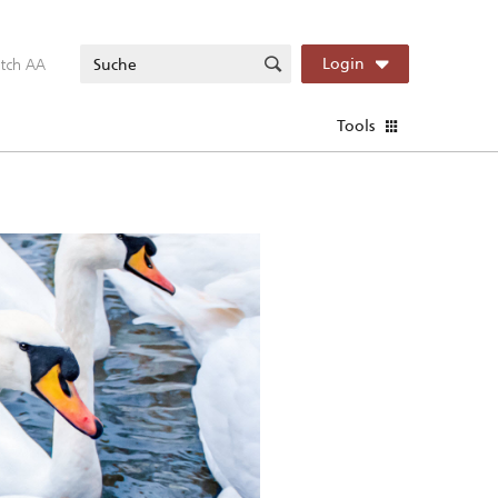
itch AA
Login
Tools