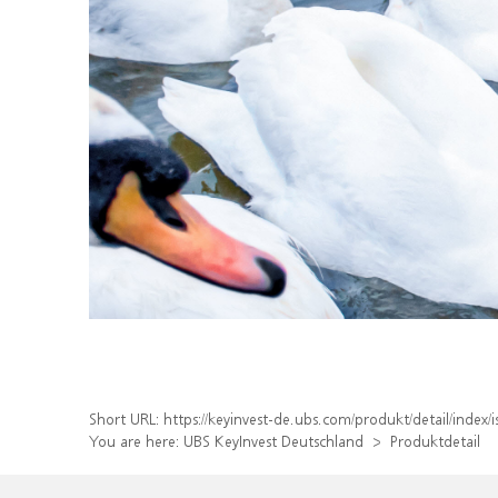
Short URL:
https://keyinvest-de.ubs.com/produkt/detail/inde
You are here:
UBS KeyInvest Deutschland
Produktdetail