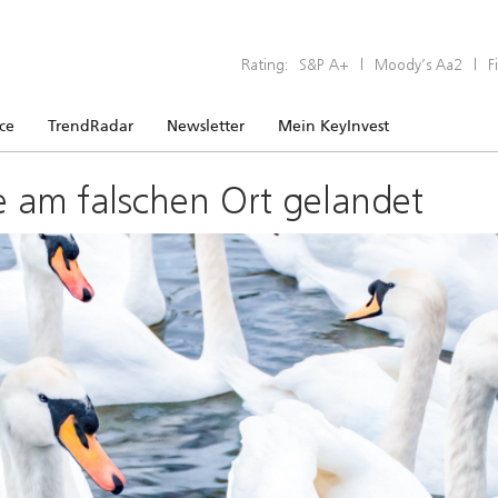
Rating:
S&P A+
|
Moody’s Aa2
|
F
ice
TrendRadar
Newsletter
Mein KeyInvest
e am falschen Ort gelandet