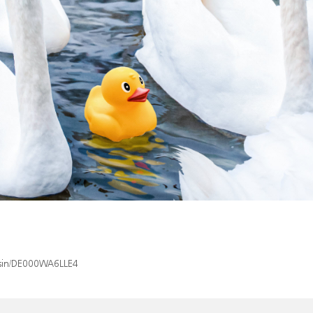
x/isin/DE000WA6LLE4