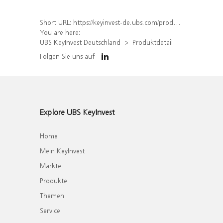
Short URL:
https://keyinvest-de.ubs.com/produkt/detail/index/isin/DE000WA6LKQ0
You are here:
UBS KeyInvest Deutschland
Produktdetail
Folgen Sie uns auf
Explore UBS KeyInvest
Home
Mein KeyInvest
Märkte
Produkte
Themen
Service