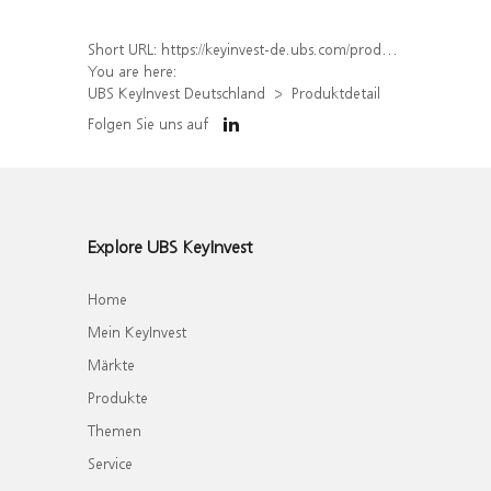
Short URL:
https://keyinvest-de.ubs.com/produkt/detail/index/isin/DE000WA6LKG1
You are here:
UBS KeyInvest Deutschland
Produktdetail
Folgen Sie uns auf
Explore UBS KeyInvest
Home
Mein KeyInvest
Märkte
Produkte
Themen
Service