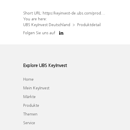
Short URL:
https://keyinvest-de.ubs.com/produkt/detail/index/isin/DE000WA6LK22
You are here:
UBS KeyInvest Deutschland
Produktdetail
Folgen Sie uns auf
Explore UBS KeyInvest
Home
Mein KeyInvest
Märkte
Produkte
Themen
Service