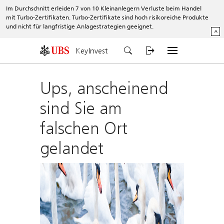
Im Durchschnitt erleiden 7 von 10 Kleinanlegern Verluste beim Handel
mit Turbo-Zertifikaten. Turbo-Zertifikate sind hoch risikoreiche Produkte
und nicht für langfristige Anlagestrategien geeignet.
^
KeyInvest
Ups, anscheinend
sind Sie am
falschen Ort
gelandet