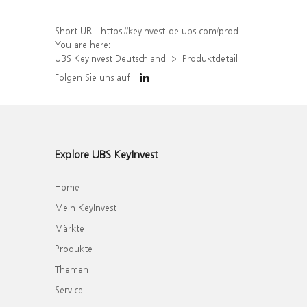
Short URL:
https://keyinvest-de.ubs.com/produkt/detail/index/isin/DE000WA6LJT6
You are here:
UBS KeyInvest Deutschland
Produktdetail
Folgen Sie uns auf
Explore UBS KeyInvest
Home
Mein KeyInvest
Märkte
Produkte
Themen
Service