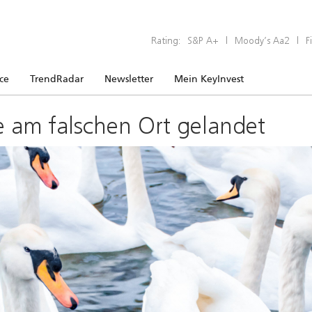
Rating:
S&P A+
|
Moody’s Aa2
|
F
ice
TrendRadar
Newsletter
Mein KeyInvest
e am falschen Ort gelandet