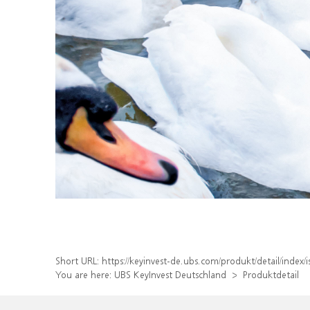
Short URL:
https://keyinvest-de.ubs.com/produkt/detail/inde
You are here:
UBS KeyInvest Deutschland
Produktdetail