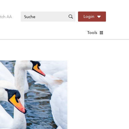
itch AA
Login
Tools