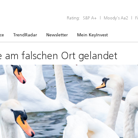
Rating:
S&P A+
|
Moody’s Aa2
|
F
ice
TrendRadar
Newsletter
Mein KeyInvest
e am falschen Ort gelandet