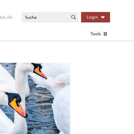
itch AA
Login
Tools