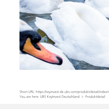
Short URL:
https://keyinvest-de.ubs.com/produkt/detail/inde
You are here:
UBS KeyInvest Deutschland
Produktdetail