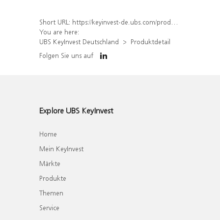
Short URL:
https://keyinvest-de.ubs.com/produkt/detail/index/isin/DE000WA6LCW5
You are here:
UBS KeyInvest Deutschland
Produktdetail
Folgen Sie uns auf
Explore UBS KeyInvest
Home
Mein KeyInvest
Märkte
Produkte
Themen
Service