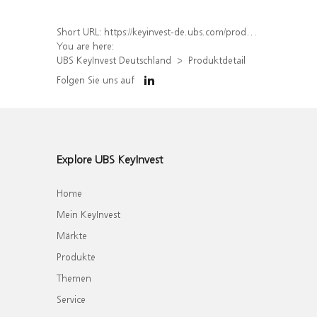
Short URL:
https://keyinvest-de.ubs.com/produkt/detail/index/isin/DE000WA6LB64
You are here:
UBS KeyInvest Deutschland
Produktdetail
Folgen Sie uns auf
Explore UBS KeyInvest
Home
Mein KeyInvest
Märkte
Produkte
Themen
Service