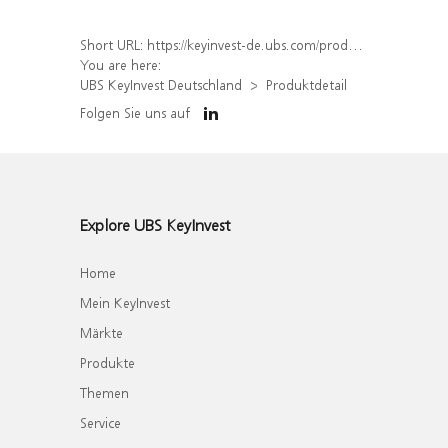
Short URL:
https://keyinvest-de.ubs.com/produkt/detail/index/isin/DE000WA6LB15
You are here:
UBS KeyInvest Deutschland
Produktdetail
Folgen Sie uns auf
Explore UBS KeyInvest
Home
Mein KeyInvest
Märkte
Produkte
Themen
Service