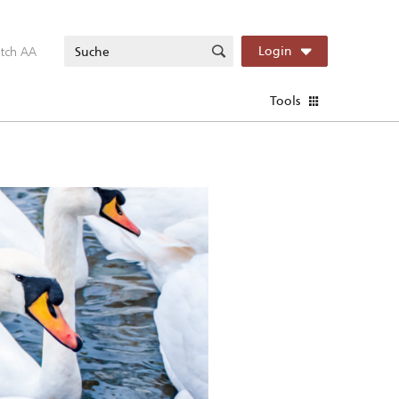
itch AA
Login
Tools