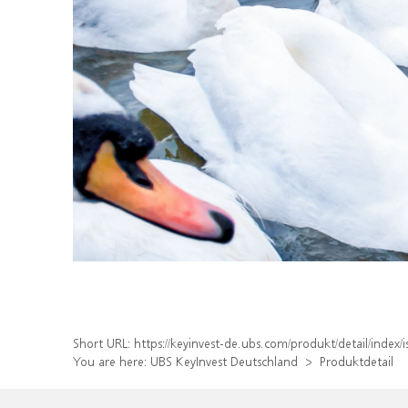
Short URL:
https://keyinvest-de.ubs.com/produkt/detail/inde
You are here:
UBS KeyInvest Deutschland
Produktdetail