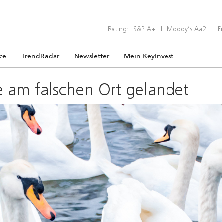
Rating:
S&P A+
|
Moody’s Aa2
|
F
ice
TrendRadar
Newsletter
Mein KeyInvest
e am falschen Ort gelandet