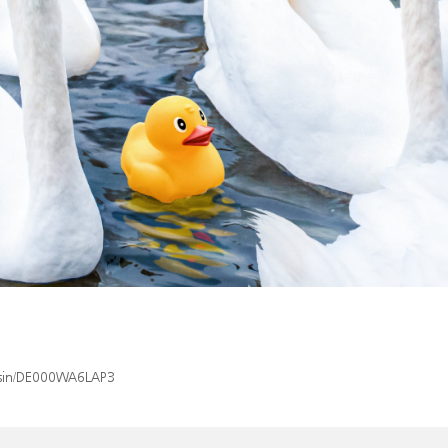
x/isin/DE000WA6LAP3