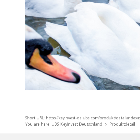
Short URL:
https://keyinvest-de.ubs.com/produkt/detail/inde
You are here:
UBS KeyInvest Deutschland
Produktdetail