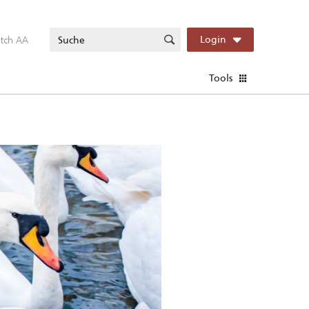
itch AA
Login
Tools