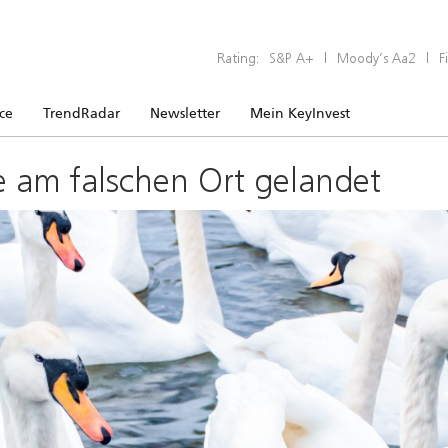
Rating:
S&P A+
|
Moody’s Aa2
|
F
ice
TrendRadar
Newsletter
Mein KeyInvest
e am falschen Ort gelandet