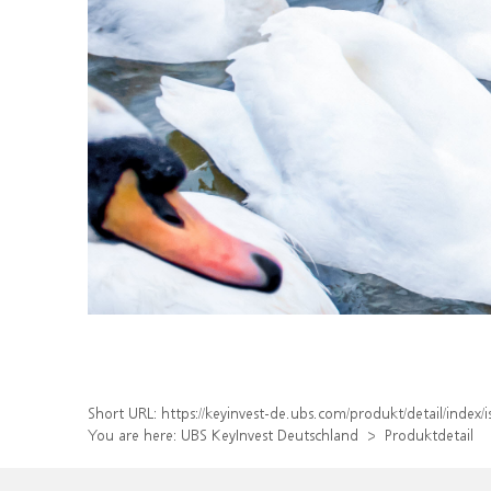
Short URL:
https://keyinvest-de.ubs.com/produkt/detail/inde
You are here:
UBS KeyInvest Deutschland
Produktdetail