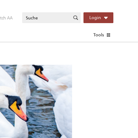
itch AA
Login
Tools