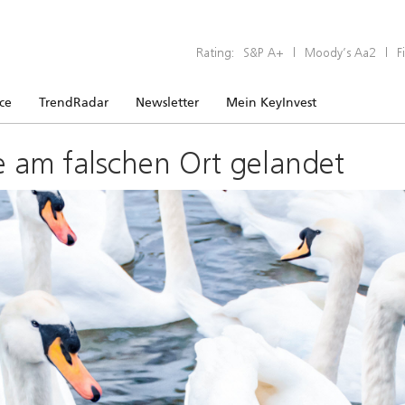
Rating:
S&P A+
|
Moody’s Aa2
|
F
ice
TrendRadar
Newsletter
Mein KeyInvest
e am falschen Ort gelandet