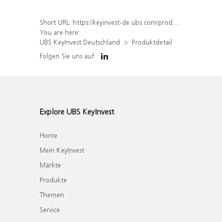
Short URL:
https://keyinvest-de.ubs.com/produkt/detail/index/isin/DE000WA6L6W0
You are here:
UBS KeyInvest Deutschland
Produktdetail
Folgen Sie uns auf
Explore UBS KeyInvest
Home
Mein KeyInvest
Märkte
Produkte
Themen
Service