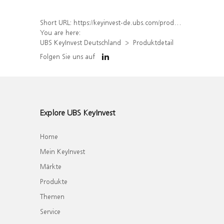
Short URL:
https://keyinvest-de.ubs.com/produkt/detail/index/isin/DE000WA6L2X7
You are here:
UBS KeyInvest Deutschland
Produktdetail
Folgen Sie uns auf
Explore UBS KeyInvest
Home
Mein KeyInvest
Märkte
Produkte
Themen
Service