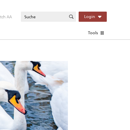
itch AA
Login
Tools