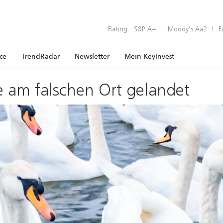
Rating:
S&P A+
|
Moody’s Aa2
|
F
ice
TrendRadar
Newsletter
Mein KeyInvest
e am falschen Ort gelandet