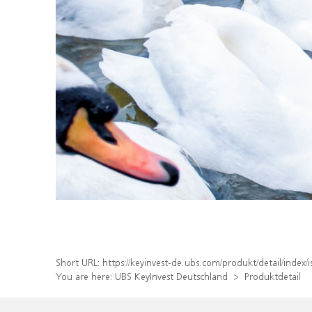
Short URL:
https://keyinvest-de.ubs.com/produkt/detail/inde
You are here:
UBS KeyInvest Deutschland
Produktdetail