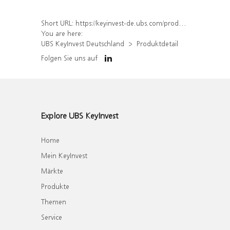
Short URL:
https://keyinvest-de.ubs.com/produkt/detail/index/isin/DE000WA6L2P3
You are here:
UBS KeyInvest Deutschland
Produktdetail
Folgen Sie uns auf
Explore UBS KeyInvest
Home
Mein KeyInvest
Märkte
Produkte
Themen
Service