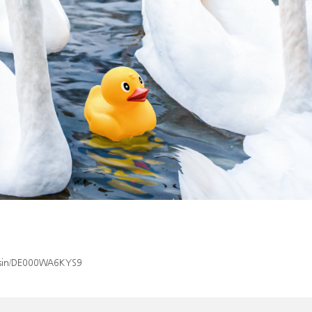
x/isin/DE000WA6KYS9