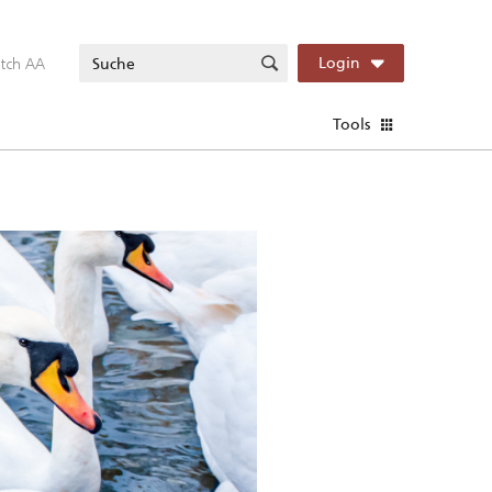
itch AA
Login
Tools