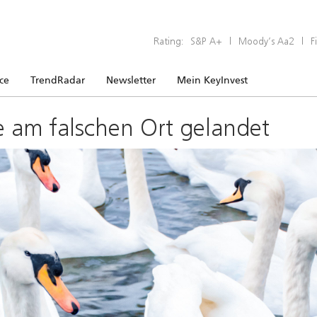
Rating:
S&P A+
|
Moody’s Aa2
|
F
ice
TrendRadar
Newsletter
Mein KeyInvest
e am falschen Ort gelandet