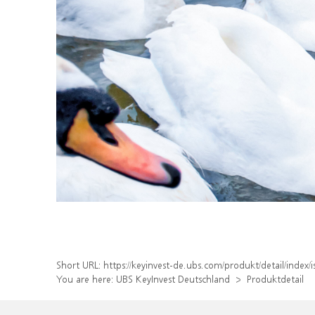
Short URL:
https://keyinvest-de.ubs.com/produkt/detail/inde
You are here:
UBS KeyInvest Deutschland
Produktdetail