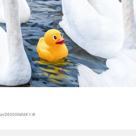
x/isin/DE000WA6KYJ8