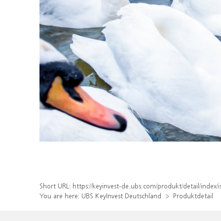
Short URL:
https://keyinvest-de.ubs.com/produkt/detail/inde
You are here:
UBS KeyInvest Deutschland
Produktdetail