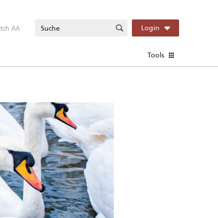
itch AA
Login
Tools