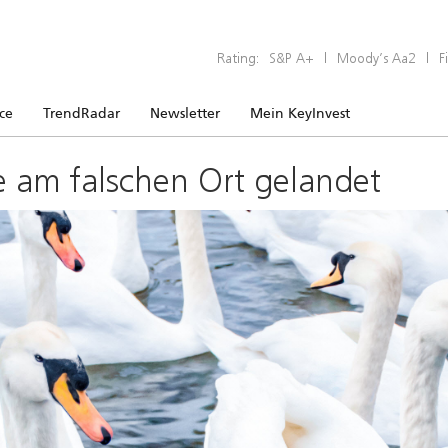
Rating:
S&P A+
|
Moody’s Aa2
|
F
ice
TrendRadar
Newsletter
Mein KeyInvest
e am falschen Ort gelandet