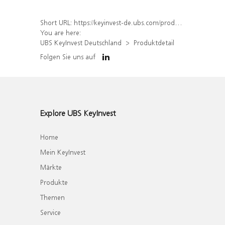
Short URL:
https://keyinvest-de.ubs.com/produkt/detail/index/isin/DE000WA6KY01
You are here:
UBS KeyInvest Deutschland
Produktdetail
Folgen Sie uns auf
Explore UBS KeyInvest
Home
Mein KeyInvest
Märkte
Produkte
Themen
Service