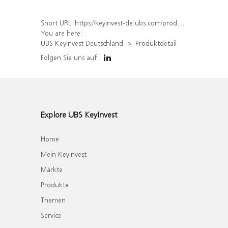
Short URL:
https://keyinvest-de.ubs.com/produkt/detail/index/isin/DE000WA6KVJ4
You are here:
UBS KeyInvest Deutschland
Produktdetail
Folgen Sie uns auf
Explore UBS KeyInvest
Home
Mein KeyInvest
Märkte
Produkte
Themen
Service